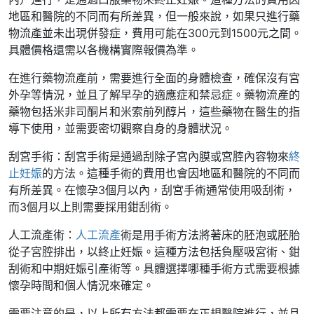
地區和醫院的不同而有所差異，但一般來說，如果只進行藥
物流產並未出現併發症，費用可能在300元到1500元之間。
具體價格還需以各機構實際報價為準。
在進行藥物流產前，需要進行全面的身體檢查，確保沒有宮
外孕等情況，並且了解早孕的適應症和禁忌症。藥物流產的
藥物包括米非司酮片和米索前列醇片，這些藥物在醫生的指
導下使用，並需要密切觀察自身的身體狀況。
刮宮手術：刮宮手術是通過刮除子宮內膜或宮腔內容物來
終
止妊娠
的方法。這種手術的費用也會因地區和醫院的不同而
有所差異。在懷孕3個月以內，刮宮手術通常使用吸刮術，
而3個月以上則需要採用鉗刮術。
人工流產術：
人工流產
術是用手術方法將著床的胚泡或胚胎
從子宮腔排出，以終止妊娠。這種方法包括負壓吸宮術、鉗
刮術和中期妊娠引產術等。具體選擇哪種手術方式需要根據
懷孕時間和個人情況來確定。
需要注意的是，以上所有方法都需要在正規醫院進行，並且