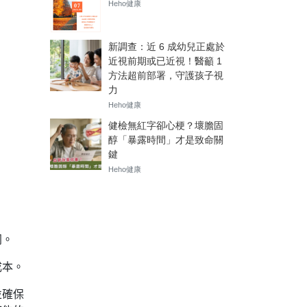
同。
成本。
並確保