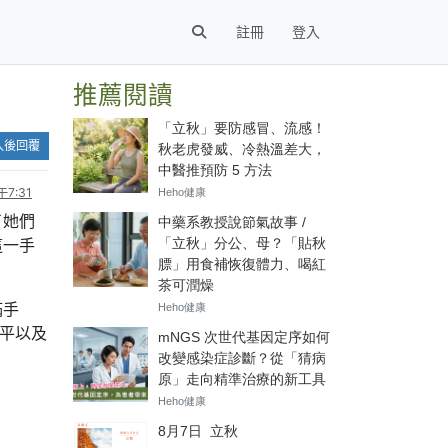
註冊
登入
推薦閱讀
入後回覆
7:31
了她們
這一手
滿手
平以及