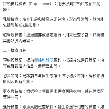
宮頸抹片檢查（Pap smear）：用于檢測宮頸癌或預癌病
變。
乳腺檢查：檢查乳房和腋窩有无包塊、形态异常等，並可能
包括乳腺X光攝影術。
超聲波檢查：通過腹部或陰道進行，用來檢查子宮、卵巢和
其他盆腔內器官。
二、檢查流程
預約與登記：提前與
婦科診所
預約，抵達後先進行登記，填
写或確認個人信息、健康歷史等。
初步諮詢：見診前會与醫生或護士进行初步咨詢，解释来访
原因及现有症状。
更衣與待檢：根据检查项目需求更换医院衣物，并在等候区
等待叫号。
進行檢查：跟據具體檢查項目，醫生會進行相應的檢查。如