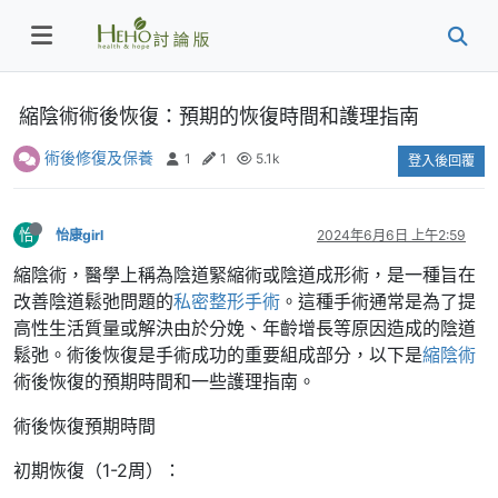
縮陰術術後恢復：預期的恢復時間和護理指南
術後修復及保養
1
1
5.1k
登入後回覆
怡
怡康girl
2024年6月6日 上午2:59
縮陰術，醫學上稱為陰道緊縮術或陰道成形術，是一種旨在
改善陰道鬆弛問題的
私密整形手術
。這種手術通常是為了提
高性生活質量或解決由於分娩、年齡增長等原因造成的陰道
鬆弛。術後恢復是手術成功的重要組成部分，以下是
縮陰術
術後恢復的預期時間和一些護理指南。
術後恢復預期時間
初期恢復（1-2周）：