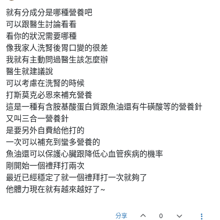
就有分成分是哪種營養吧
可以跟醫生討論看看
看你的狀況需要哪種
像我家人洗腎後胃口變的很差
我就有主動問過醫生該怎麼辦
醫生就建議說
可以考慮在洗腎的時候
打斯莫克必恩來補充營養
這是一種有含胺基酸蛋白質跟魚油還有牛磺酸等的營養針
又叫三合一營養針
是要另外自費給他打的
一次可以補充到蠻多營養的
魚油還可以保護心臟跟降低心血管疾病的機率
剛開始一個禮拜打兩次
最近已經穩定了就一個禮拜打一次就夠了
他體力現在就有越來越好了~
分享
0