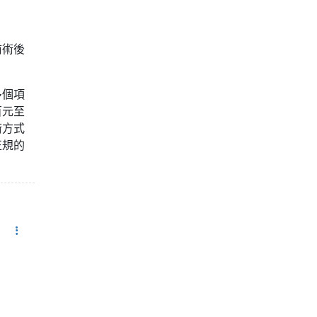
前術後
多個項
百元至
術方式
正規的