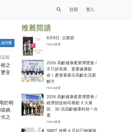
註冊
登入
推薦閱讀
入後回覆
3:50
手術之
者更全
用於明
傳染病
千元之