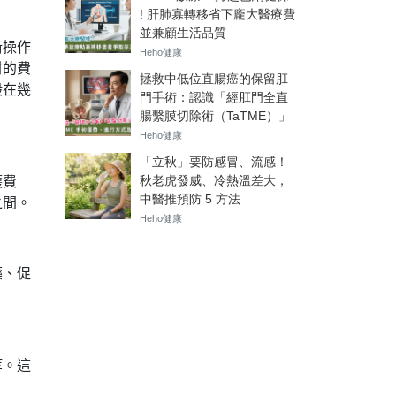
術操作
材的費
般在幾
護費
之間。
藥、促
等。這