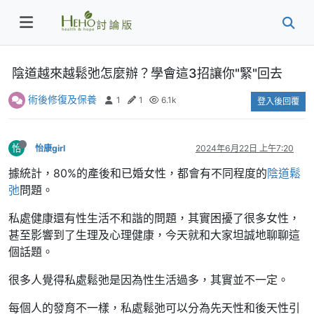
陰道越來越鬆弛怎麼辦？學會這3招讓你"緊"回去
術後修復及保養
1
1
6.1k
登入後回覆
怡
怡康girl
2024年6月22日 上午7:20
據統計，80%的產後和已婚女性，都會有不同程度的
陰道鬆
弛
問題。
私處健康還有性生活不和諧的問題，其實困擾了很多女性，
甚至影響到了生理及心理健康，今天就和大家坦誠地聊聊這
個話題。
很多人覺得私處鬆弛是因為性生活過多，其實並不一定。
每個人的發育不一樣，私處鬆弛可以分為先天性和後天性引