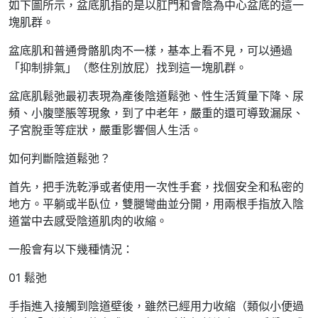
如下圖所示，盆底肌指的是以肛門和會陰為中心盆底的這一
塊肌群。
盆底肌和普通骨骼肌肉不一樣，基本上看不見，可以通過
「抑制排氣」（憋住別放屁）找到這一塊肌群。
盆底肌鬆弛最初表現為產後陰道鬆弛、性生活質量下降、尿
頻、小腹墜脹等現象，到了中老年，嚴重的還可導致漏尿、
子宮脫垂等症狀，嚴重影響個人生活。
如何判斷陰道鬆弛？
首先，把手洗乾淨或者使用一次性手套，找個安全和私密的
地方。平躺或半臥位，雙腿彎曲並分開，用兩根手指放入陰
道當中去感受陰道肌肉的收縮。
一般會有以下幾種情況：
01 鬆弛
手指進入接觸到陰道壁後，雖然已經用力收縮（類似小便過