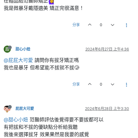
在翰品給范醫師矯正
我是微暴牙戴隱適美 矯正完很滿意！
分享
0
甜
甜心小妞
2024年6月27日 上午4:36
@屁屁大可愛
請問你有拔牙矯正嗎
我也是暴牙 但希望能不拔就不拔🥲
分享
0
屁屁大可愛
2024年6月28日 上午3:30
@甜心小妞
范醫師評估後覺得要不要拔都可以
有把拔和不拔的優缺點分析給我聽
我後來選擇拔牙 效果果然是我要的感覺