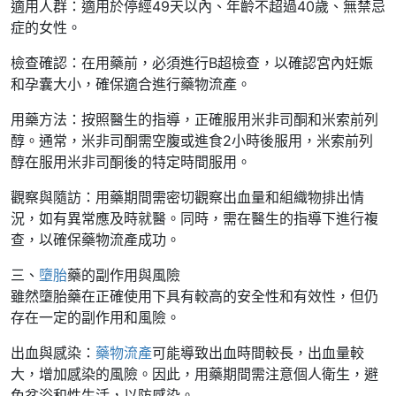
適用人群：適用於停經49天以內、年齡不超過40歲、無禁忌
症的女性。
檢查確認：在用藥前，必須進行B超檢查，以確認宮內妊娠
和孕囊大小，確保適合進行藥物流產。
用藥方法：按照醫生的指導，正確服用米非司酮和米索前列
醇。通常，米非司酮需空腹或進食2小時後服用，米索前列
醇在服用米非司酮後的特定時間服用。
觀察與隨訪：用藥期間需密切觀察出血量和組織物排出情
況，如有異常應及時就醫。同時，需在醫生的指導下進行複
查，以確保藥物流產成功。
三、
墮胎
藥的副作用與風險
雖然墮胎藥在正確使用下具有較高的安全性和有效性，但仍
存在一定的副作用和風險。
出血與感染：
藥物流產
可能導致出血時間較長，出血量較
大，增加感染的風險。因此，用藥期間需注意個人衛生，避
免盆浴和性生活，以防感染。