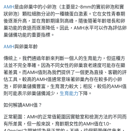
AMH
是由卵巢中的小卵泡（主要是2-8mm的竇前卵泡和竇
狀卵泡）顆粒細胞分泌的一種糖蛋白激素。它在女性青春期
後逐漸升高，並在育齡期達到高峰，隨後隨著年齡增長和卵
巢功能的衰退而逐漸降低。因此，AMH水平可以作為評估卵
巢儲備功能的重要指標。
AMH
與卵巢年齡
傳統上，我們通過年齡來判斷一個人的生育能力，但這種方
法並不完全準確。因為不同女性的卵巢衰老速度可能存在顯
著差異。而AMH值則為我們提供了一個更為直接、客觀的評
估工具。較高的AMH值通常意味著卵巢內存在較多的小卵
泡，即卵巢儲備豐富，生育潛力較大；相反，較低的AMH值
則可能表示卵巢儲備減少，
生育能力
下降。
如何解讀AMH值？
正常範圍：AMH的正常值範圍因實驗室和檢測方法的不同而
有所差異，但一般來說，育齡期女性的AMH值在1.0-
4.0ng/ml之間被認為是正常的。不過，這個範圍僅供參考，