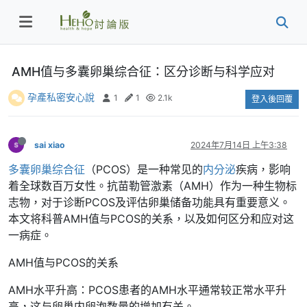
AMH值与多囊卵巢综合征：区分诊断与科学应对
孕產私密安心說
1
1
2.1k
登入後回覆
sai xiao
2024年7月14日 上午3:38
多囊卵巢综合征
（PCOS）是一种常见的
内分泌
疾病，影响
着全球数百万女性。抗苗勒管激素（AMH）作为一种生物标
志物，对于诊断PCOS及评估卵巢储备功能具有重要意义。
本文将科普AMH值与PCOS的关系，以及如何区分和应对这
一病症。
AMH值与PCOS的关系
AMH水平升高：PCOS患者的AMH水平通常较正常水平升
高，这与卵巢内卵泡数量的增加有关。