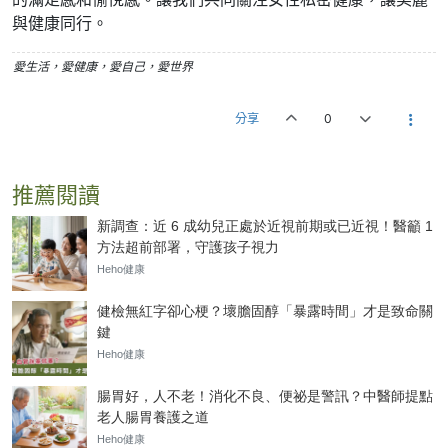
與健康同行。
愛生活，愛健康，愛自己，愛世界
分享
0
推薦閱讀