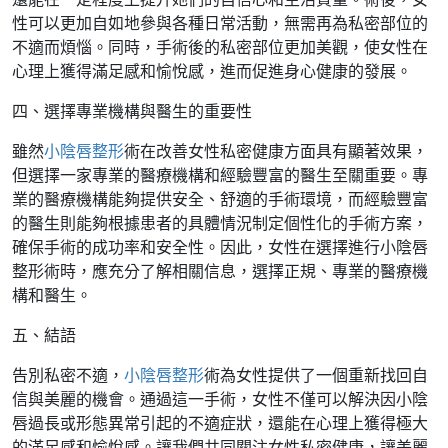
性可以更加自如地參與各種日常活動，無需再為私密部位的
不適而煩惱。同時，手術後的私密部位更加美觀，使女性在
心理上獲得滿足感和愉悅感，進而促進身心健康的發展。
四、選擇專業機構與醫生的重要性
雖然
小陰唇整形
術在改善女性私密健康方面具有顯著效果，
但選擇一家專業的醫療機構和經驗豐富的醫生至關重要。專
業的醫療機構能夠提供安全、舒適的手術環境，而經驗豐富
的醫生則能夠根據患者的具體情況制定個性化的手術方案，
確保手術的成功率和安全性。因此，女性在選擇進行小陰唇
整形術時，應充分了解相關信息，選擇正規、專業的醫療機
構和醫生。
五、結語
告別私密不適，
小陰唇整形
術為女性提供了一個重新找回自
信與美麗的機會。通過這一手術，女性不僅可以解決因小陰
唇過長或形態異常引起的不適症狀，還能在心理上獲得極大
的滿足感和愉悅感。讓我們共同關注女性私密健康，讓美麗