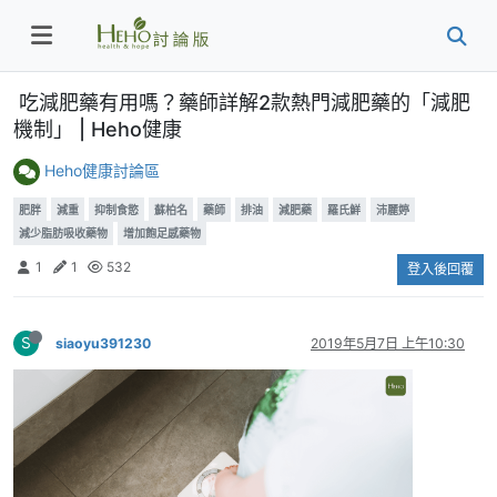
吃減肥藥有用嗎？藥師詳解2款熱門減肥藥的「減肥
機制」 | Heho健康
Heho健康討論區
肥胖
減重
抑制食慾
蘇柏名
藥師
排油
減肥藥
羅氏鮮
沛麗婷
減少脂肪吸收藥物
增加飽足感藥物
1
1
532
登入後回覆
S
siaoyu391230
2019年5月7日 上午10:30