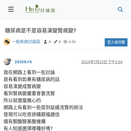
糖尿病是不是容易演變腎病變?
一般疾病討論區
4
4
4.0k
登入後回覆
282DILYS
2024年7月23日 下午3:54
我在網路上看到一些討論
是有看到如果有糖尿病的話
容易演變成腎病變
看到腎病變嚴重會要洗腎
所以就還蠻擔心的
網路上有看到一些提到延緩洗腎的辦法
發現可以吃恩排糖跟福適佳
還有酮酸胺基酸幾種
有人知道選擇哪種好嗎?