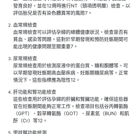
發育良好，並在12周時進行NT（頸項透明層）檢查，以
評估胎兒是否有染色體異常的風險7。
血常規檢查
血常規檢查可以評估孕婦的總體健康狀況，檢查是否有
貧血、感染等問題。這對於早期發現和預防妊娠期間可
能出現的健康問題至關重要7。
尿常規檢查
尿常規檢查用於檢測尿液中的蛋白質、糖和酮體等，可
以早期發現妊娠期高血壓疾病、妊娠期糖尿病等。正常
情況下，這些指標應為陰性12。
肝功能和腎功能檢查
這些檢查用於評估孕婦的肝臟和腎臟功能，確保這些器
官在妊娠期間能夠正常工作。檢查項目包括谷丙轉氨酶
（GPT）、穀草轉氨酶（GOT）、尿素氮（BUN）和肌
酐（Cr）等12。
甲狀腺功能檢測