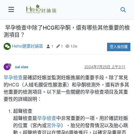
早孕檢查中除了HCG和孕酮，還有哪些其他重要的檢
測項目？
Heho健康討論區
1
1
1.0k
登入後回覆
sai xiao
2024年7月25日 上午3:11
早孕檢查
是確認妊娠並監測妊娠進展的重要手段。除了常見
的HCG（人絨毛膜促性腺激素）和孕酮檢測外，還有許多其
他重要的檢測項目。以下是一些關鍵的早孕檢查項目及其重
要性的詳細說明：
超聲檢查
超聲檢查是
早孕檢查
中非常重要的一項，用於確認妊娠
的位置（宮內或
宮外孕
）、胎兒的發育情況以及胎心跳
動。超聲檢查可以在懷孕6周後進行，以確定孕囊是否