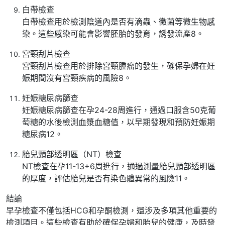
白帶檢查
白帶檢查用於檢測陰道內是否有滴蟲、黴菌等微生物感
染。這些感染可能會影響胚胎的發育，誘發流產8。
宮頸刮片檢查
宮頸刮片檢查用於排除宮頸腫瘤的發生，確保孕婦在妊
娠期間沒有宮頸疾病的風險8。
妊娠糖尿病篩查
妊娠糖尿病篩查在孕24-28周進行，通過口服含50克葡
萄糖的水後檢測血漿血糖值，以早期發現和預防妊娠期
糖尿病12。
胎兒頸部透明區（NT）檢查
NT檢查在孕11-13+6周進行，通過測量胎兒頸部透明區
的厚度，評估胎兒是否有染色體異常的風險11。
結論
早孕檢查不僅包括HCG和孕酮檢測，還涉及多項其他重要的
檢測項目。這些檢查有助於確保孕婦和胎兒的健康，及時發