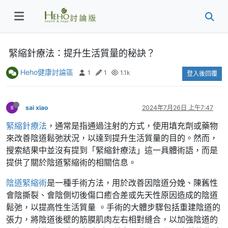
緊縮針療法：提升生活質量的秘訣？
Heho健康討論區
1
1
1.1k
登入後回覆
sai xiao
2024年7月26日 上午7:47
緊縮針療法
，通常是指通過注射的方式，使用填充劑或藥物
來改善陰道鬆弛狀況，以達到提升生活質量的目的。然而，
搜索結果中並沒有提到「緊縮針療法」這一具體術語，而是
提供了關於陰道緊縮術的相關信息。
陰道緊縮術
是一種手術方法，用於改善因陰道分娩、陳舊性
會陰撕裂、會陰側切後傷口癒合差或先天性原因造成的陰道
鬆弛，以提高性生活質量 。手術的大體步驟包括重建陰道的
張力，將陰道後壁的筋膜肌肉左右相對縫合，以加強陰道的