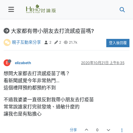
大家都有帶小朋友去打流感疫苗嗎?
親子互動來分享
2
2
21.7k
登入後回覆
E
elizabeth
2020年10月21日 上午8:35
想問大家都去打流感疫苗了嗎？
看新聞感覺今年非常熱門...
這個禮拜預約都預約不到
不過我婆婆一直很反對我帶小朋友去打疫苗
常常說誰家打完就發燒、過敏什麼的
讓我也是有點擔心
分享
0