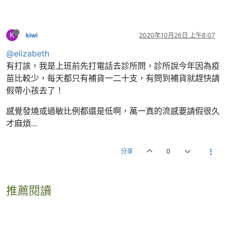
K
kiwi
2020年10月26日 上午8:07
@elizabeth
有打誒，我是上班前先打電話去診所問，診所說今年因為疫
苗比較少，每天都只有補貨一二十支，有問到補貨就趕快請
假帶小孩去了！
感覺發燒或過敏比例都還是低啊，萬一真的流感要請假很久
才麻煩...
分享
0
推薦閱讀