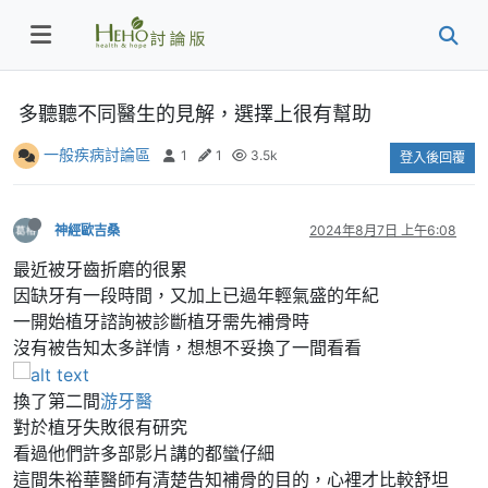
多聽聽不同醫生的見解，選擇上很有幫助
一般疾病討論區
1
1
3.5k
登入後回覆
神經歐吉桑
2024年8月7日 上午6:08
最近被牙齒折磨的很累
因缺牙有一段時間，又加上已過年輕氣盛的年紀
一開始植牙諮詢被診斷植牙需先補骨時
沒有被告知太多詳情，想想不妥換了一間看看
換了第二間
游牙醫
對於植牙失敗很有研究
看過他們許多部影片講的都蠻仔細
這間朱裕華醫師有清楚告知補骨的目的，心裡才比較舒坦