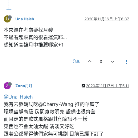
U
Una Hsieh
2020年11月16日 上午6:37
本來還在考慮要找月嫂
不過看起來真的很看運氣耶…
想知道高雄月中推薦哪家+1
分享
0
Z
Zona月月
2020年11月17日 上午5:11
@Una-Hsieh
我有去參觀試吃@Cherry-Wang 推的華庭了
環境幽靜高級 房間寬敞明亮 設備也很齊全
而且走的是歐式風格跟其他家很不一樣
東西也不會太油太鹹 清淡又好吃
跟老公都覺得他們家無可挑剔 目前已經下訂了