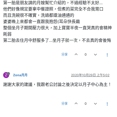
第一胎是朋友請的月嫂幫忙介紹的，不過經驗不太好…
他們好像規定要拿中餐證照，但煮的菜完全不合我胃口
而且洗碗很不確實，洗過都還油通通的
婆婆晚上來都會一直跟我抱怨(耳朵快長繭
整個坐月子期間壓力很大，加上寶寶半夜一直哭真的會精神
耗弱
第二胎去住月中舒服多了…坐月子就一次，不去真的會後悔
分享
0
Z
Zona月月
2020年10月29日 上午5:02
謝謝大家的建議，我跟老公討論之後決定以月子中心為主！
分享
0