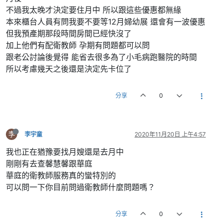
不過我太晚才決定要住月中 所以跟這些優惠都無緣
本來櫃台人員有問我要不要等12月婦幼展 還會有一波優惠
但我預產期那段時間房間已經快沒了
加上他們有配衛教師 孕期有問題都可以問
跟老公討論後覺得 能省去很多為了小毛病跑醫院的時間
所以考慮幾天之後還是決定先卡位了
分享
0
李
李宇童
2020年11月20日 上午4:57
我也正在猶豫要找月嫂還是去月中
剛剛有去查馨慧馨跟華庭
華庭的衛教師服務真的蠻特別的
可以問一下你目前問過衛教師什麼問題嗎？
分享
0