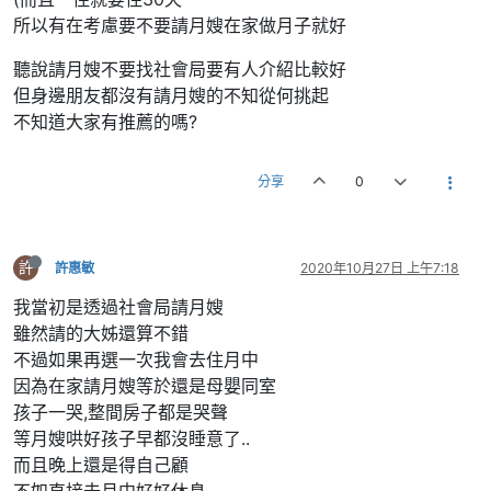
所以有在考慮要不要請月嫂在家做月子就好
聽說請月嫂不要找社會局要有人介紹比較好
但身邊朋友都沒有請月嫂的不知從何挑起
不知道大家有推薦的嗎?
分享
0
許
許惠敏
2020年10月27日 上午7:18
我當初是透過社會局請月嫂
雖然請的大姊還算不錯
不過如果再選一次我會去住月中
因為在家請月嫂等於還是母嬰同室
孩子一哭,整間房子都是哭聲
等月嫂哄好孩子早都沒睡意了..
而且晚上還是得自己顧
不如直接去月中好好休息