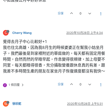
分享
0
C
Cherry Wang
2020年10月28日 上午4:34
覺得去月子中心比較好+1
我也住北高雄，因為我8月生的時候婆婆正在幫我小姑坐月
子，我們最後是到家裡附近的華庭做的，每天都有固定用餐
時間，自然而然的早睡早起，作息變得很規律，加上母嬰不
同室，每天都睡得很香，充分攝取營養跟休息真的有差，跟
我差不多時間生產的朋友在家坐月子恢復速度都沒有我快～
分享
0
1 條回覆
Z
徐
徐珍妮
2020年10月28日 上午5:31