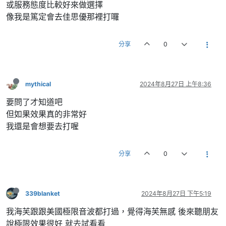
或服務態度比較好來做選擇
像我是篤定會去佳思優那裡打囉
分享
0
mythical
2024年8月27日 上午8:36
要問了才知道吧
但如果效果真的非常好
我還是會想要去打喔
分享
0
339blanket
2024年8月27日 下午5:19
我海芙跟跟美國極限音波都打過，覺得海芙無感 後來聽朋友
說極限效果很好 就去試看看