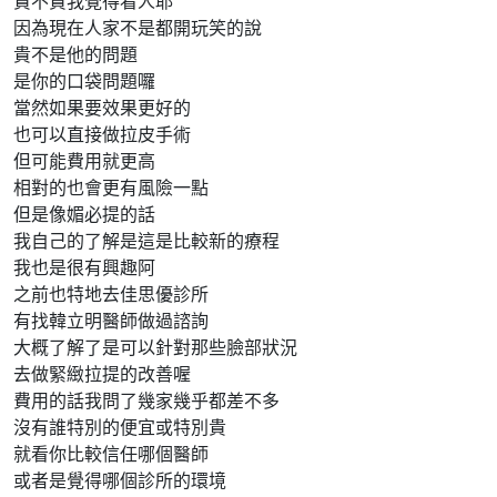
貴不貴我覺得看人耶
因為現在人家不是都開玩笑的說
貴不是他的問題
是你的口袋問題囉
當然如果要效果更好的
也可以直接做拉皮手術
但可能費用就更高
相對的也會更有風險一點
但是像媚必提的話
我自己的了解是這是比較新的療程
我也是很有興趣阿
之前也特地去佳思優診所
有找韓立明醫師做過諮詢
大概了解了是可以針對那些臉部狀況
去做緊緻拉提的改善喔
費用的話我問了幾家幾乎都差不多
沒有誰特別的便宜或特別貴
就看你比較信任哪個醫師
或者是覺得哪個診所的環境