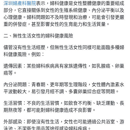
深圳婦產科醫院
表示，婦科健康是女性整體健康的重要組成
部分，它直接關係到女性的生殖系統健康、內分泌平衡以及
心理健康。婦科問題如不及時發現和治療，可能會引發更嚴
重的併發症，甚至影響女性的生育能力和生活質量。
二、無性生活女性的婦科健康風險
儘管沒有性生活經歷，但無性生活女性同樣可能面臨多種婦
科健康風險。例如：
遺傳因素：某些婦科疾病具有家族遺傳性，如乳腺癌、卵巢
癌等。
內分泌問題：青春期、更年期等生理階段，女性體內激素水
平波動較大，易引發月經不調、多囊卵巢綜合症等問題。
生活習慣：不良的生活習慣，如飲食不均衡、缺乏運動、長
期熬夜等，都可能對婦科健康造成不良影響。
外部感染：即使沒有性生活，女性也可能通過公共浴室、游
泳池、不潔衛生用品等途徑感染婦科疾病。