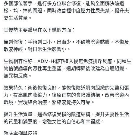
多個部位著手，進行多方位聯合修復，能夠全面解決陰道
松、垮、掉的問題，同時改善輕中度壓力性尿失禁，提升夫
妻生活質量。
其優勢主要體現在以下幾個方面：
無創修復：手術創口小，出血少，不破壞陰道黏膜，不傷及
敏感神經，對日常生活影響小。
生物相容性好：ADM-H術帶植入後無免疫排斥反應，同種生
物信號誘導內源性再生重塑，遠期轉歸後改建為自體組織，
無異物反應。
效果持久：術後恢復良好，能恢復陰道肌肉組織的完整和張
力，提高肌肉收縮力，復原正常的會陰體結構，改善陰道內
環境，實現綜合治療。緊縮感覺持久可靠。
提升生活質量：通過修復受損的陰道結構，提升夫妻性生活
的質量和滿意度，增強女性的自信心和幸福感。
臨床案例與反饋