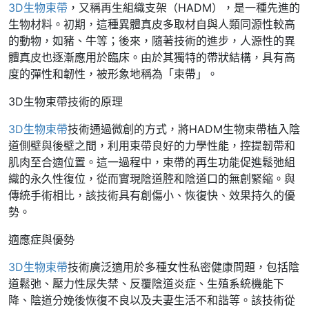
3D生物束帶
，又稱再生組織支架（HADM），是一種先進的
生物材料。初期，這種異體真皮多取材自與人類同源性較高
的動物，如豬、牛等；後來，隨著技術的進步，人源性的異
體真皮也逐漸應用於臨床。由於其獨特的帶狀結構，具有高
度的彈性和韌性，被形象地稱為「束帶」。
3D生物束帶技術的原理
3D生物束帶
技術通過微創的方式，將HADM生物束帶植入陰
道側壁與後壁之間，利用束帶良好的力學性能，控提韌帶和
肌肉至合適位置。這一過程中，束帶的再生功能促進鬆弛組
織的永久性復位，從而實現陰道腔和陰道口的無創緊縮。與
傳統手術相比，該技術具有創傷小、恢復快、效果持久的優
勢。
適應症與優勢
3D生物束帶
技術廣泛適用於多種女性私密健康問題，包括陰
道鬆弛、壓力性尿失禁、反覆陰道炎症、生殖系統機能下
降、陰道分娩後恢復不良以及夫妻生活不和諧等。該技術從