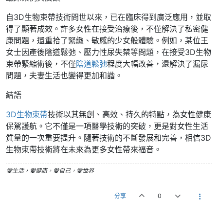
自3D生物束帶技術問世以來，已在臨床得到廣泛應用，並取
得了顯著成效。許多女性在接受治療後，不僅解決了私密健
康問題，還重拾了緊緻、敏感的少女般體驗。例如，某位王
女士因產後陰道鬆弛、壓力性尿失禁等問題，在接受3D生物
束帶緊縮術後，不僅
陰道鬆弛
程度大幅改善，還解決了漏尿
問題，夫妻生活也變得更加和諧。
結語
3D生物束帶
技術以其無創、高效、持久的特點，為女性健康
保駕護航。它不僅是一項醫學技術的突破，更是對女性生活
質量的一次重要提升。隨著技術的不斷發展和完善，相信3D
生物束帶技術將在未來為更多女性帶來福音。
愛生活，愛健康，愛自己，愛世界
分享
0