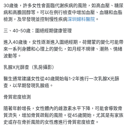
30歲後，許多女性會面臨代謝疾病的風險，如高血壓、糖尿
病和高膽固醇等。可以在例行檢查中增加血壓、血糖和血脂
檢測，及早發現並控制慢性疾病
深圳婦科醫院
。
三、40-50歲：圍絕經期健康管理
進入40歲後，女性逐漸進入圍絕經期，荷爾蒙的變化可能帶
來一系列身體和心理上的變化，如月經不規律、潮熱、情緒
波動等。
乳腺X光篩查（乳房攝影）
醫生通常建議女性從40歲開始每1-2年進行一次乳腺X光篩
查，以早期發現乳腺癌。
骨質密度檢測
隨著年齡增長，女性體內的雌激素水平下降，可能會導致骨
質流失，增加骨質疏鬆的風險。從45歲開始，尤其是有家族
史或存在骨折風險的女性應進行骨質密度檢查。