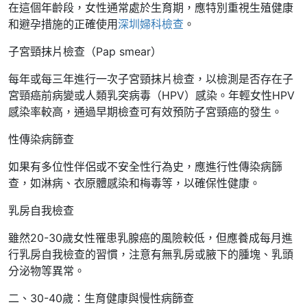
在這個年齡段，女性通常處於生育期，應特別重視生殖健康
和避孕措施的正確使用
深圳婦科檢查
。
子宮頸抹片檢查（Pap smear）
每年或每三年進行一次子宮頸抹片檢查，以檢測是否存在子
宮頸癌前病變或人類乳突病毒（HPV）感染。年輕女性HPV
感染率較高，通過早期檢查可有效預防子宮頸癌的發生。
性傳染病篩查
如果有多位性伴侶或不安全性行為史，應進行性傳染病篩
查，如淋病、衣原體感染和梅毒等，以確保性健康。
乳房自我檢查
雖然20-30歲女性罹患乳腺癌的風險較低，但應養成每月進
行乳房自我檢查的習慣，注意有無乳房或腋下的腫塊、乳頭
分泌物等異常。
二、30-40歲：生育健康與慢性病篩查