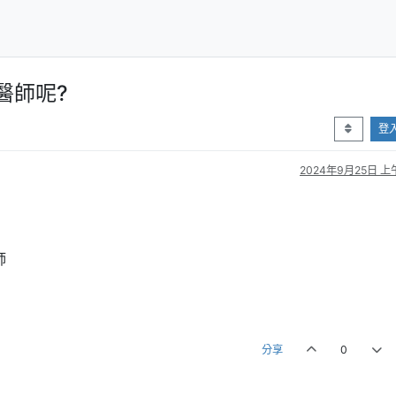
醫師呢?
登
2024年9月25日 上午
師
分享
0