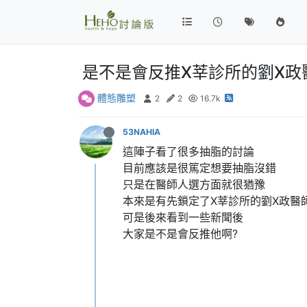
是不是會反推X莘診所的劉X政
體態雕塑
2
2
16.7k
53NAHIA
這陣子看了很多抽脂的討論
目前應該是很篤定想要抽脂沒錯
只是在醫師人選方面就很猶豫
本來是有先鎖定了X莘診所的劉X政醫
可是後來看到一些新聞後
大家是不是會反推他啊?