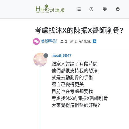
考慮找沐X的陳振X醫師削骨?
美顏整形
2
2
9.5k
meath5847
跟家人討論了有段時間
他們都很支持我的想法
就是去動削骨的手術
讓自己變得更美
目前也在考慮想要找
考慮找沐X的陳振X醫師削骨
大家覺得這個醫師好嗎?