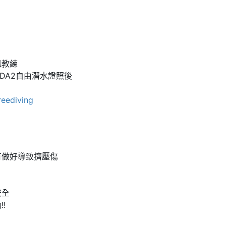
訊教練
得AIDA2自由潛水證照後
reediving
有做好導致擠壓傷
安全
!