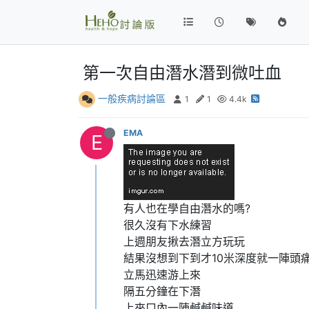
第一次自由潛水潛到微吐血
一般疾病討論區
1
1
4.4k
EMA
E
有人也在學自由潛水的嗎?
很久沒有下水練習
上週朋友揪去潛立方玩玩
結果沒想到下到才10米深度就一陣頭
立馬迅速游上來
隔五分鐘在下潛
上來口內一陣鹹鹹味道