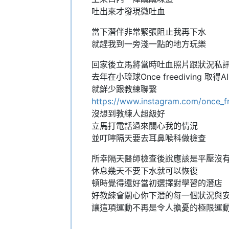
吐出來才發現微吐血
當下潛伴非常緊張阻止我再下水
就趕我到一旁淺一點的地方玩樂
回家後立馬將當時吐血照片跟狀況私
去年在小琉球Once freediving 取
就鮮少跟教練聯繫
https://www.instagram.com/once_f
沒想到教練人超級好
立馬打電話過來關心我的情況
並叮嚀隔天要去耳鼻喉科做檢查
所幸隔天醫師檢查後說應該是平壓沒
休息幾天不要下水就可以恢復
頓時覺得還好當初選擇對學習的潛店
好教練會關心你下潛的每一個狀況與
讓這項運動不再是令人擔憂的極限運動!