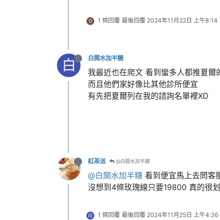
1 條回覆
最後回覆
2024年11月22日 上午8:14
D
白開水加半糖
白
我最近也在爬文 看到蠻多人都推夏爾
而且他們家好像比其他診所便宜
有先把夏爾列在我的諮詢名單裡XD
紅茶派
@白開水加半糖
@白開水加半糖
看到便宜馬上去問客
沒想到4條玫瑰線只要19800 真的很
1 條回覆
最後回覆
2024年11月25日 上午4:36
白