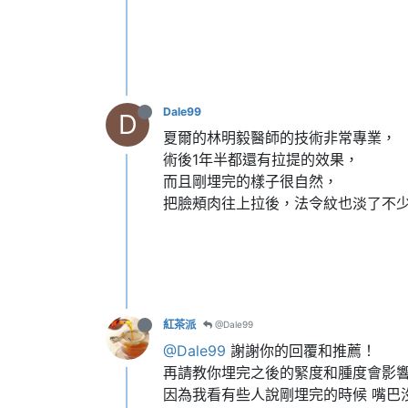
Dale99
D
夏爾的林明毅醫師的技術非常專業，
術後1年半都還有拉提的效果，
而且剛埋完的樣子很自然，
把臉頰肉往上拉後，法令紋也淡了不
紅茶派
@Dale99
@Dale99
謝謝你的回覆和推薦！
再請教你埋完之後的緊度和腫度會影
因為我看有些人說剛埋完的時候 嘴巴