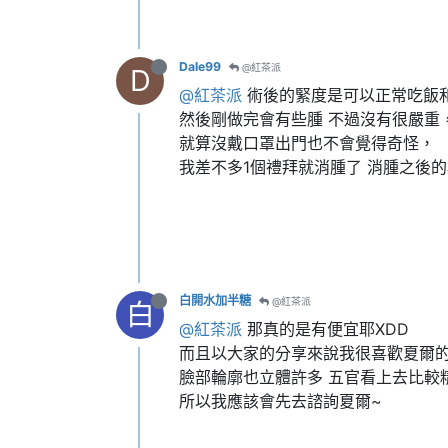
Dale99
@紅茶派
D
@紅茶派
術後的緊度是可以正常吃飯
然後剛做完會有些腫 不過沒有很嚴重
就算沒戴口罩出門也不會覺得奇怪，
我差不多1個禮拜就消腫了 消腫之後
白開水加半糖
@紅茶派
白
@紅茶派
那真的是有便宜耶XDD
而且以大家的分享來說我很喜歡夏爾的
臉部輪廓也立體許多 五官看上去比較
所以我應該會先去諮詢夏爾~