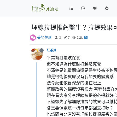
埋線拉提推薦醫生？拉提效果
美顏整形
3
7
9.2k
紅茶派
平常有打電波保養
但不知道為什麼越打越沒感覺
不清楚是能量關係還是醫生技術不夠專
總覺得術後皮膚沒有我想要的緊實感
法令紋也依舊深深的掛在臉上
整體改善的幅度沒有很大 有種錢丟在
現在看大家分享埋線拉提的心得就好心
不過想先了解埋線拉提的效果可以維
會需要像電波一樣每年都回去打嗎？
也請問台北有沒有埋線拉提很厲害的