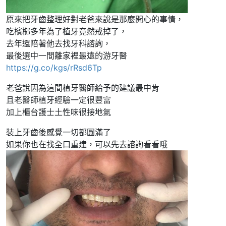
原來把牙齒整理好對老爸來說是那麼開心的事情，
吃檳榔多年為了植牙竟然戒掉了，
去年還陪著他去找牙科諮詢，
最後選中一間離家裡最遠的游牙醫
https://g.co/kgs/rRsd6Tp
老爸說因為這間植牙醫師給予的建議最中肯
且老醫師植牙經驗一定很豐富
加上櫃台護士土性味很接地氣
裝上牙齒後感覺一切都圓滿了
如果你也在找全口重建，可以先去諮詢看看哦