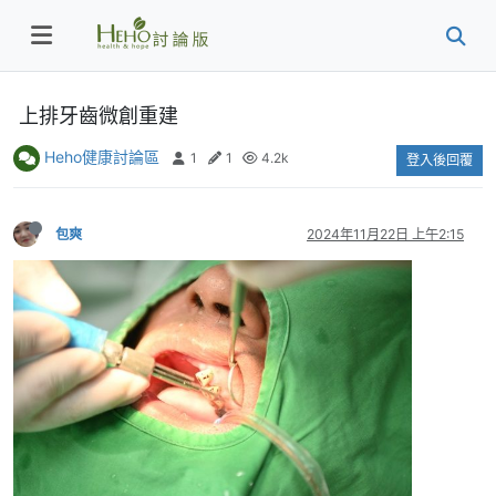
上排牙齒微創重建
Heho健康討論區
1
1
4.2k
登入後回覆
包爽
2024年11月22日 上午2:15