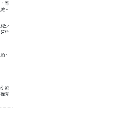
康。而
風險。
效減少
。這些
豆類、
而引發
不僅有