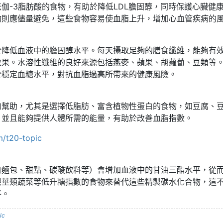
伽-3脂肪酸的食物，有助於降低LDL膽固醇，同時保護心臟健
物則應儘量避免，這些食物容易使血脂上升，增加心血管疾病的
於降低血液中的膽固醇水平。每天攝取足夠的膳食纖維，能夠有
效果。水溶性纖維的良好來源包括燕麥、蘋果、胡蘿蔔、豆類等
於穩定血糖水平，對抗血脂過高所帶來的健康風險。
的幫助，尤其是選擇低脂肪、富含植物性蛋白的食物，如豆腐、
，並且能夠提供人體所需的能量，有助於改善血脂指數。
m/t20-topic
白麵包、甜點、碳酸飲料等）會增加血液中的甘油三酯水平，從
根莖類蔬菜等低升糖指數的食物來替代這些精製碳水化合物，這
平。
ic