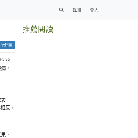
註冊
登入
推薦閱讀
入後回覆
5:35
疾病。
究表
。相反，
堅果、