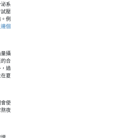
分泌系
考試壓
前。例
生邊個
熱量攝
素的合
外，過
性在夏
調會使
常熬夜
速增