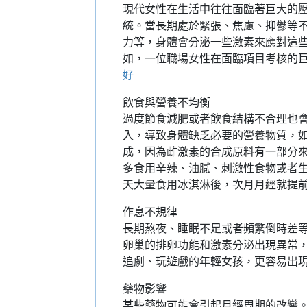
現代女性在生活中往往面臨著巨大的
統。當長期處於緊張、焦慮、抑鬱等
力等，身體會分泌一些激素來應對這
如，一位職場女性在面臨項目考核的
好
飲食與營養不均衡
過度節食減肥或者飲食結構不合理也
入，導致身體缺乏必要的營養物質，
成，因為雌激素的合成原料有一部分
多食用辛辣、油膩、刺激性食物或者
天大量食用冰淇淋後，次月月經就提
作息不規律
長期熬夜、睡眠不足或者頻繁倒時差
卵巢的排卵功能和激素分泌出現異常
追劇、玩遊戲的年輕女孩，更容易出
藥物影響
某些藥物可能會引起月經周期的改變