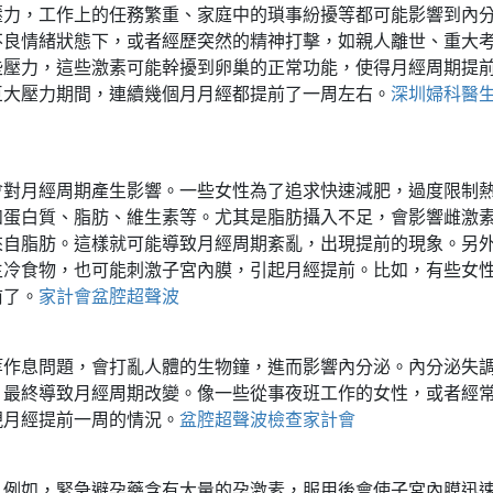
壓力，工作上的任務繁重、家庭中的瑣事紛擾等都可能影響到內
不良情緒狀態下，或者經歷突然的精神打擊，如親人離世、重大
些壓力，這些激素可能幹擾到卵巢的正常功能，使得月經周期提
巨大壓力期間，連續幾個月月經都提前了一周左右。
深圳婦科醫
會對月經周期產生影響。一些女性為了追求快速減肥，過度限制
如蛋白質、脂肪、維生素等。尤其是脂肪攝入不足，會影響雌激
來自脂肪。這樣就可能導致月經周期紊亂，出現提前的現象。另
生冷食物，也可能刺激子宮內膜，引起月經提前。比如，有些女
前了。
家計會盆腔超聲波
等作息問題，會打亂人體的生物鐘，進而影響內分泌。內分泌失
，最終導致月經周期改變。像一些從事夜班工作的女性，或者經
現月經提前一周的情況。
盆腔超聲波檢查家計會
。例如，緊急避孕藥含有大量的孕激素，服用後會使子宮內膜迅