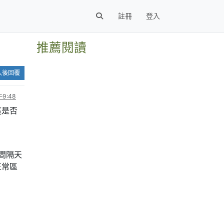
註冊
登入
推薦閱讀
入後回覆
9:48
這是否
的間隔天
正常區