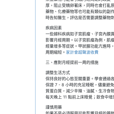
厚，阻止受精卵著床，同時也會打亂
藥物、化療藥物等也可能有類似的副
時告知醫生，評估是否需要調整藥物
疾病因素
一些婦科疾病如子宮肌瘤、子宮內膜
影響月經周期。以子宮肌瘤為例，肌
經量增多等症狀。甲狀腺功能亢進時
周期縮短。
家計會超聲波收費
三、應對月經提前一周的措施
調整生活方式
保持良好的心態至關重要。學會通過
保證 7 - 8 小時的充足睡眠，儘
質蛋白質，減少辛辣、油膩、生冷食物的
每天晚上 11 點前上床睡覺；飲食中
謹慎用藥
如果不是必須服用可能影響月經的藥