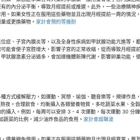
原有的內分泌平衡，導致月經提前或推遲。此外，一些治療精神
作用。如果女性正在服用這些藥物並且出現月經提前一周的情況
劑量或更換藥物。
家計會預約等幾耐
異位症、子宮內膜炎等，以及全身性疾病如甲狀腺功能亢進等，
瘤可能會使子宮腔增大，影響子宮的正常收縮，從而導致月經提
，甲狀腺激素分泌過多，會加速機體新陳代謝，影響卵巢功能，
各種方式緩解壓力，如運動、冥想、瑜伽、聽音樂等。規律作息
量避免熬夜。合理飲食，均衡攝入各類營養物質，多吃蔬菜水果、全
攝入。例如，每周可以安排 3 - 4 次運動，每次運動 30 分
增加蔬菜的比例，減少油炸食品的食用。
家計會超聲波
物，儘量避免使用。如果正在服用這類藥物且出現月經異常，要