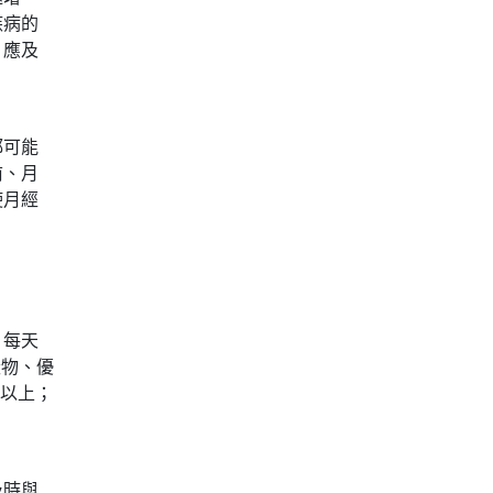
疾病的
，應及
都可能
前、月
使月經
，每天
穀物、優
鐘以上；
及時與