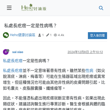
私處長疙瘩一定是性病嗎？
Heho健康討論區
1
1
4.4k
登入後回覆
sai xiao
2024年12月8日 上午10:12
私處長疙瘩
一定是性病嗎？
私處長疙瘩
並不一定意味著患有性病。雖然某些
性病
（如尖
銳濕疣、淋病、梅毒等）可能在生殖器區域出現疙瘩或異常
增生，但這種情況也可能由其他非性病的皮膚問題引起，比
如毛囊炎、皮脂腺囊腫、纖維瘤等。
因此，不能僅憑私處出現疙瘩就斷定患有性病。如果出現此
類症狀，建議諮詢醫生進行專業診斷。醫生會根據具體的臨
床表現、病史和可能的實驗室檢查來確診疾病。