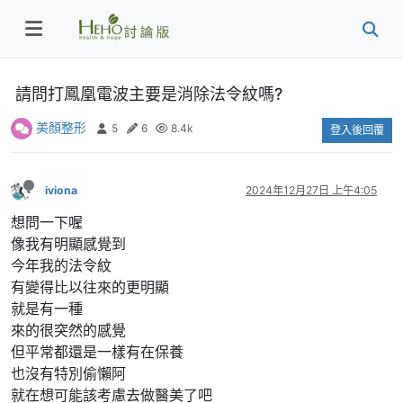
請問打鳳凰電波主要是消除法令紋嗎?
美顏整形
5
6
8.4k
登入後回覆
iviona
2024年12月27日 上午4:05
想問一下喔
像我有明顯感覺到
今年我的法令紋
有變得比以往來的更明顯
就是有一種
來的很突然的感覺
但平常都還是一樣有在保養
也沒有特別偷懶阿
就在想可能該考慮去做醫美了吧