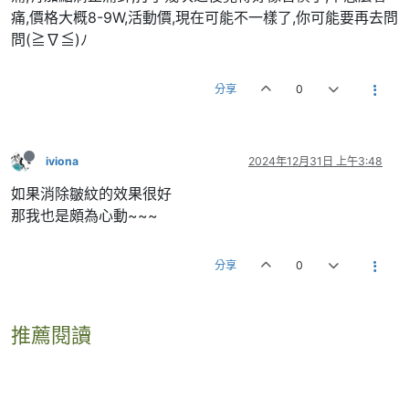
痛,價格大概8-9W,活動價,現在可能不一樣了,你可能要再去問
問(≧∇≦)ﾉ
分享
0
iviona
2024年12月31日 上午3:48
如果消除皺紋的效果很好
那我也是頗為心動~~~
分享
0
推薦閱讀