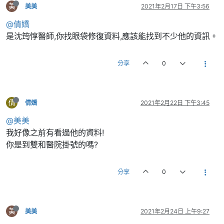
美
美美
2021年2月17日 下午3:56
@倩嬌
是沈筠惇醫師,你找眼袋修復資料,應該能找到不少他的資訊。
分享
0
倩
倩嬌
2021年2月22日 下午3:45
@美美
我好像之前有看過他的資料!
你是到雙和醫院掛號的嗎?
分享
0
美
美美
2021年2月24日 上午9:27