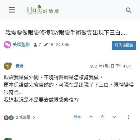
我需要做眼袋修復嗎?眼袋手術做完出現下三白….
美顏整形
7
16
3.4k
登入後回覆
倩
倩嬌
2021年1月3日 下午4:07
眼袋我是做外開，不曉得醫師是怎樣幫我做，
原本保證做完會自然的，可現在是出現了下三白，眼神變得
很奇怪…
我這狀況是不是要去做眼袋修復??
分享
0
2 條回覆
美
S