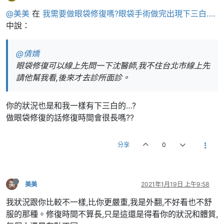
@美美
在
我需要做眼袋修復嗎?眼袋手術做完出現下三白….
中說：
@倩嬌
眼袋修復可以線上先問一下沈醫師,我不住台北市線上先
請他幫我看,後來才去診所面診。
你的狀況也是和我一樣有下三白的…?
做眼袋修復的話修復時間會很長嗎??
分享
0
美
美美
2021年1月19日 上午9:58
我狀況跟你比較不一樣,比你更嚴重,我是外翻,不好看也不舒
服的那種。修復時間不算長,只是這還是得看你的狀況和體質,