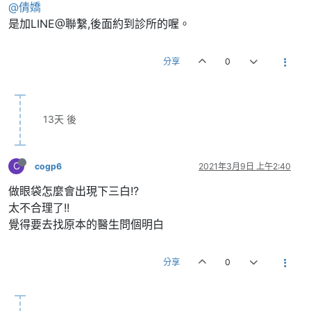
@倩嬌
是加LINE@聯繫,後面約到診所的喔。
分享
0
13天 後
C
cogp6
2021年3月9日 上午2:40
做眼袋怎麼會出現下三白!?
太不合理了!!
覺得要去找原本的醫生問個明白
分享
0