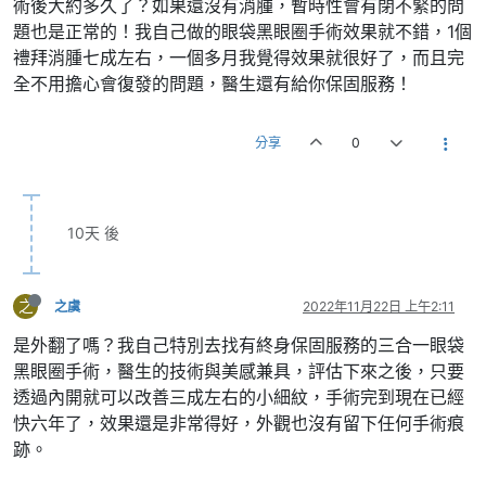
術後大約多久了？如果還沒有消腫，暫時性會有閉不緊的問
題也是正常的！我自己做的眼袋黑眼圈手術效果就不錯，1個
禮拜消腫七成左右，一個多月我覺得效果就很好了，而且完
全不用擔心會復發的問題，醫生還有給你保固服務！
分享
0
10天 後
之
之虞
2022年11月22日 上午2:11
是外翻了嗎？我自己特別去找有終身保固服務的三合一眼袋
黑眼圈手術，醫生的技術與美感兼具，評估下來之後，只要
透過內開就可以改善三成左右的小細紋，手術完到現在已經
快六年了，效果還是非常得好，外觀也沒有留下任何手術痕
跡。