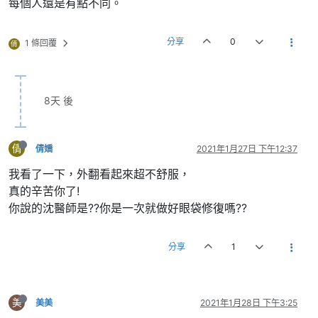
每個人還是有點不同。
分享
0
1 條回覆
倩
8天 後
倩
倩嬌
2021年1月27日 下午12:37
我看了一下，外翻看起來超不舒服，
真的辛苦你了!
你說的沈醫師是??你是一次就做好眼袋修復嗎??
分享
1
美
美美
2021年1月28日 下午3:25