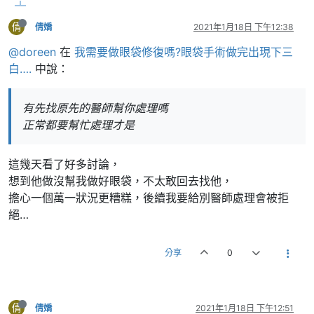
倩
倩嬌
2021年1月18日 下午12:38
@doreen
在
我需要做眼袋修復嗎?眼袋手術做完出現下三
白….
中說：
有先找原先的醫師幫你處理嗎
正常都要幫忙處理才是
這幾天看了好多討論，
想到他做沒幫我做好眼袋，不太敢回去找他，
擔心一個萬一狀況更糟糕，後續我要給別醫師處理會被拒
絕…
分享
0
倩
倩嬌
2021年1月18日 下午12:51