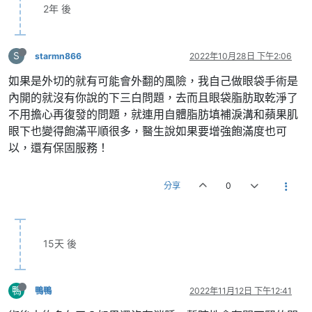
2年 後
S
starmn866
2022年10月28日 下午2:06
如果是外切的就有可能會外翻的風險，我自己做眼袋手術是
內開的就沒有你說的下三白問題，去而且眼袋脂肪取乾淨了
不用擔心再復發的問題，就連用自體脂肪填補淚溝和蘋果肌
眼下也變得飽滿平順很多，醫生說如果要增強飽滿度也可
以，還有保固服務！
分享
0
15天 後
鴨
鴨鴨
2022年11月12日 下午12:41