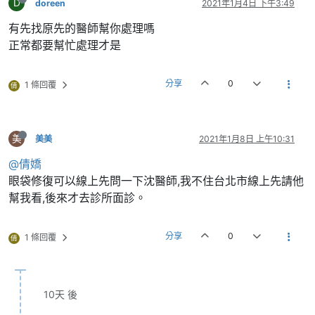
D
doreen
2021年1月4日 下午3:49
有先找原先的醫師幫你處理嗎
正常都要幫忙處理才是
分享
0
1 條回覆
倩
美
美美
2021年1月8日 上午10:31
@倩嬌
眼袋修復可以線上先問一下沈醫師,我不住台北市線上先請他
幫我看,後來才去診所面診。
分享
0
1 條回覆
倩
10天 後