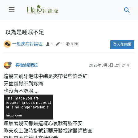
以為是睡眠不足
一般疾病討論區
1
1
9.2k
登入後回覆
宥柚幼是我拉
2025年3月5日 上午2:14
這幾天刷牙泡沫中總是夾帶著些許泛紅
牙齒感覺不到疼痛
也沒有不舒服….
連續著幾天都是這樣心裏就有些不安
昨天晚上臨時掛號新華牙醫找謝醫師檢查
醫師拿著這篇貼文給我看