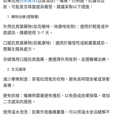
如果出現
白帶異常
(豆腐渣狀)、瘙癢、灼熱感、紅腫等症
狀，可能是念珠菌感染複發，建議采取以下措施：
藥物治療(遵醫囑)
外用抗真菌藥物(如克黴唑、咪康唑栓劑)：適用於輕度或中
度感染，連續使用 3-7 天。
口服抗真菌藥物(如氟康唑)：適用於複發性或較嚴重感染，
需醫生開具處方。
孕婦慎用口服抗真菌藥，應選擇外用栓劑，並遵醫囑治療。
生活護理
減少摩擦刺激：穿寬松透氣的衣物，避免長時間坐著或穿緊
身褲。
避免抓撓：瘙癢時盡量避免搔抓，以免造成皮膚損傷，增加
二次感染的風險。
使用溫水泡洗：如果外陰瘙癢嚴重，可以用溫水坐浴緩解不