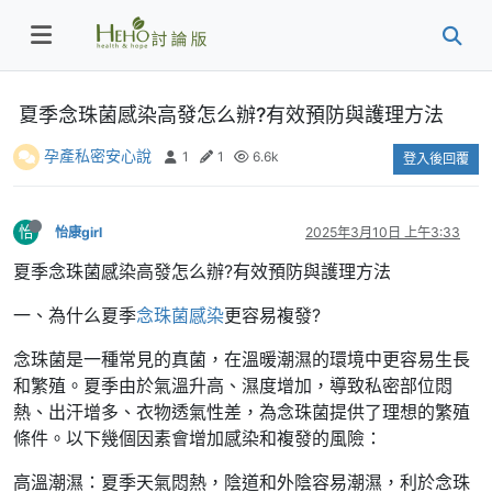
夏季念珠菌感染高發怎么辦?有效預防與護理方法
孕產私密安心說
1
1
6.6k
登入後回覆
怡
怡康girl
2025年3月10日 上午3:33
夏季念珠菌感染高發怎么辦?有效預防與護理方法
一、為什么夏季
念珠菌感染
更容易複發?
念珠菌是一種常見的真菌，在溫暖潮濕的環境中更容易生長
和繁殖。夏季由於氣溫升高、濕度增加，導致私密部位悶
熱、出汗增多、衣物透氣性差，為念珠菌提供了理想的繁殖
條件。以下幾個因素會增加感染和複發的風險：
高溫潮濕：夏季天氣悶熱，陰道和外陰容易潮濕，利於念珠