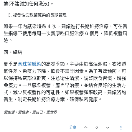
適(不建議加任何洗液)。
複發性念珠菌感染的長期管理
如果一年內感染超過 4 次，建議進行長期維持治療，可在醫
生指導下使用每周一次氟康唑口服治療 6 個月，降低複發風
險。
四、總結
夏季是
念珠菌感染
的高發季節，主要由於高溫潮濕、衣物透
氣性差、免疫力下降、飲食不當等因素。為了有效預防，可
以保持私密部位幹爽、注意衛生清潔、調整飲食習慣、增強
免疫力。一旦感染複發，應盡早治療，並結合良好的生活方
式，減少反複發作的可能性。如果複發頻率較高，建議咨詢
醫生，制定長期維持治療方案，確保私密健康。
愛生活，愛健康，愛自己，愛世界
分享
0