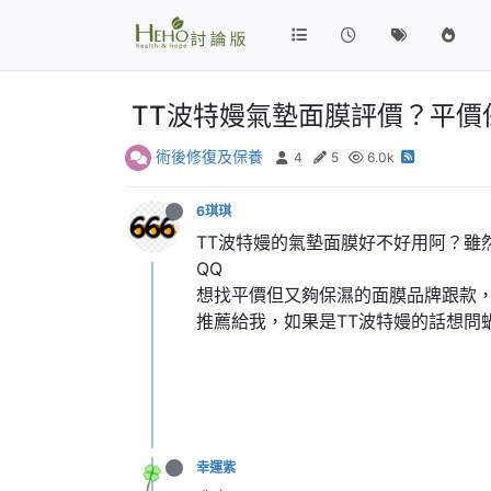
TT波特嫚氣墊面膜評價？平價
術後修復及保養
4
5
6.0k
6琪琪
TT波特嫚的氣墊面膜好不好用阿？雖
QQ
想找平價但又夠保濕的面膜品牌跟款，
推薦給我，如果是TT波特嫚的話想問
幸運紫