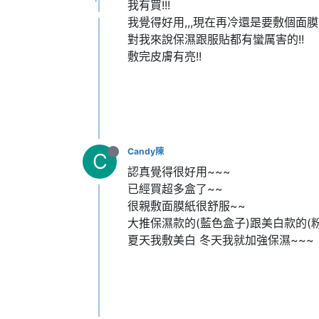
我有買!!!
我覺得好用,,,現在再冷還是要敷個面膜
對我來說保濕跟服貼都有蠻厲害的!!
敷完皮膚有亮!!
Candy陳
C
認真覺得很好用~~~
已經買超多盒了~~
很親敷面膜紙很舒服~~
大推保濕款的(藍色盒子)跟美白款的(
夏天我敷美白 冬天我就加強保濕~~~