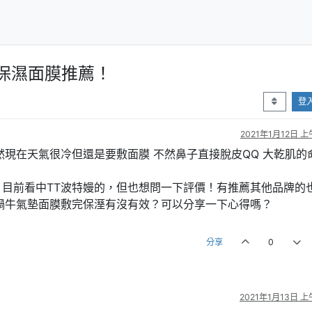
保濕面膜推薦！
登
2021年1月12日 上
然現在天氣很冷但還是要敷面膜 不然鼻子直接脫皮QQ 大乾肌的
目前看中TT波特嫚的，但也想問一下評價！有推薦其他品牌的
蝸牛氣墊面膜敷完保溼有沒有效？可以分享一下心得嗎？
分享
0
2021年1月13日 上午