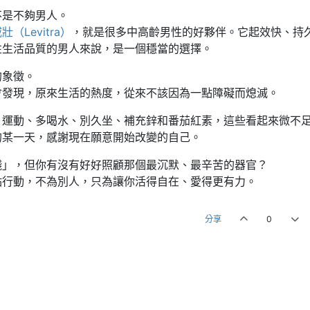
不是不夠男人。
壯（Levitra）
，就是很多中高齡男性的好夥伴。它起效快、持
性生活品質的男人來說，是一個穩當的選擇。
的象徵。
會發現，原來生活的熱度，從來不該因為一點障礙而熄滅。
。運動、多喝水、別久坐、補充鋅和番茄紅素，這些看起來微不
的某一天，感謝現在願意開始改變的自己。
錢」，但你有沒有好好照顧那個最沉默、最辛苦的器官？
點行動，不為別人，只為讓你活得自在、愛得更有力。
分享
0