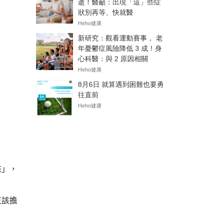
來」，
正該擔