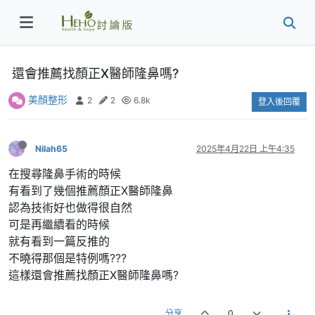
還會推薦找顏正X醫師隆鼻嗎?
美顏整形
2
2
6.8k
登入後回覆
Nilah65
2025年4月22日 上午4:35
在搜尋隆鼻手術的時候
有看到了幾個推薦顏正X醫師隆鼻
認為技術好也做得很自然
可是再繼續看的時候
就有看到一篇反推的
不曉得那個是特例嗎???
這樣還會推薦找顏正X醫師隆鼻嗎?
分享
0