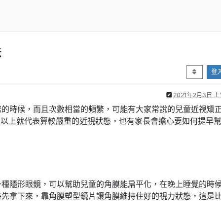
法
登
2021年2月3日 上午
咪的時候，而且次數相當的頻繁，可能有大家常說的兒童近視矯
0以上就代表算較嚴重的近視狀態，也有家長會擔心要如何提早
一種隱形眼鏡，可以幫助兒童的角膜能扁平化，在晚上睡覺的時
時先拿下來，靠角膜塑型鏡片讓角膜維持住好的視力狀態，這是