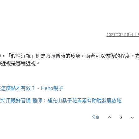
2021年3月18日 上午
變，「假性近視」則是眼睛暫時的疲勞，兩者可以恢復的程度、
的近視是哪種近視。
麼點才有效？ - Heho親子
持用眼好習慣 醫師：補充山桑子花青素有助睫狀肌放鬆
分享
0