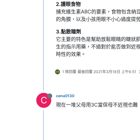
2.護眼食物
捕充維生素ABC的要素，食物包含納
的角膜，以及小孩用眼不小心過度提
3.點散瞳劑
它主要的特色是幫助放鬆眼睛的睫狀
生的指示用藥，不過對於能否做到近
時性的效果。
1 條回覆
最後回覆
2021年3月18日 上午6:51
cena0130
C
現在一堆父母用3C當保母不近視也難