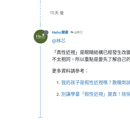
15天 後
Heho健康
@林芯
@林芯
「真性近視」是眼睛結構已經發生改
不太相同，所以重點是要先了解自己
更多資料請參考：
我的孩子是假性近視嗎？散瞳劑該怎
別讓學童「假性近視」變真！除保