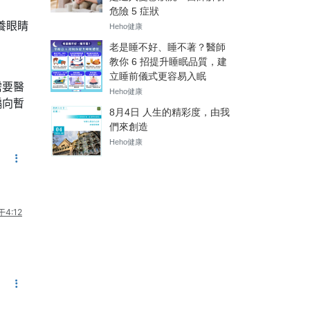
養眼睛
需要醫
偏向暫
4:12