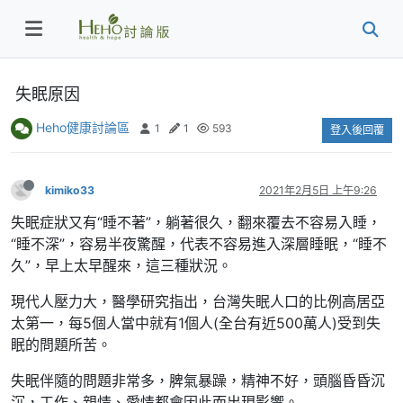
失眠原因
Heho健康討論區
1
1
593
登入後回覆
kimiko33
2021年2月5日 上午9:26
失眠症狀又有“睡不著”，躺著很久，翻來覆去不容易入睡，
“睡不深”，容易半夜驚醒，代表不容易進入深層睡眠，“睡不
久”，早上太早醒來，這三種狀況。
現代人壓力大，醫學研究指出，台灣失眠人口的比例高居亞
太第一，每5個人當中就有1個人(全台有近500萬人)受到失
眠的問題所苦。
失眠伴隨的問題非常多，脾氣暴躁，精神不好，頭腦昏昏沉
沉，工作、親情、愛情都會因此而出現影響。