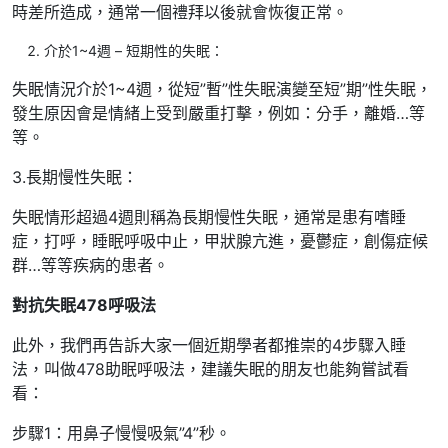
時差所造成，通常一個禮拜以後就會恢復正常。
介於1~4週 – 短期性的失眠：
失眠情況介於1~4週，從短”暫”性失眠演變至短”期”性失眠，
發生原因會是情緒上受到嚴重打擊，例如：分手，離婚…等
等。
3.長期慢性失眠：
失眠情形超過4週則稱為長期慢性失眠，通常是患有嗜睡
症，打呼，睡眠呼吸中止，甲狀腺亢進，憂鬱症，創傷症候
群…等等疾病的患者。
對抗失眠478呼吸法
此外，我們再告訴大家一個近期學者都推崇的4步驟入睡
法，叫做478助眠呼吸法，建議失眠的朋友也能夠嘗試看
看：
步驟1：用鼻子慢慢吸氣”4”秒。