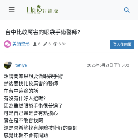
台中比較厲害的眼袋手術醫師?
美顏整形
6
6
6.8k
登入後回覆
tahiya
2025年5月21日 下午5:02
想請問如果想要做眼袋手術
然後要找比較厲害的醫師
在台中這邊的話
有沒有什好人選呢?
因為雖然眼袋手術很普遍了
可是自己還是會有點擔心
實在是不敢盲找阿
還是會希望找有經驗技術好的醫師
感覺比較不會有問題