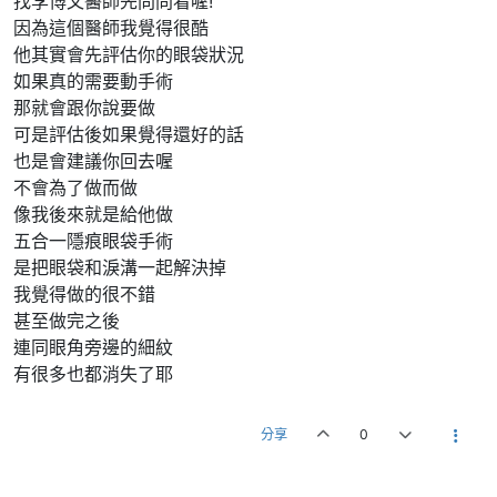
找李博文醫師先問問看喔!
因為這個醫師我覺得很酷
他其實會先評估你的眼袋狀況
如果真的需要動手術
那就會跟你說要做
可是評估後如果覺得還好的話
也是會建議你回去喔
不會為了做而做
像我後來就是給他做
五合一隱痕眼袋手術
是把眼袋和淚溝一起解決掉
我覺得做的很不錯
甚至做完之後
連同眼角旁邊的細紋
有很多也都消失了耶
分享
0