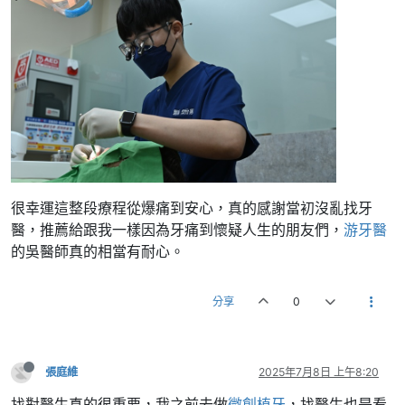
很幸運這整段療程從爆痛到安心，真的感謝當初沒亂找牙
醫，推薦給跟我一樣因為牙痛到懷疑人生的朋友們，
游牙醫
的吳醫師真的相當有耐心。
分享
0
張庭維
2025年7月8日 上午8:20
找對醫生真的很重要，我之前去做
微創植牙
，找醫生也是看