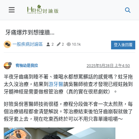
牙痛爆炸到想撞牆…
一般疾病討論區
2
2
10.1k
登入後回覆
宥柚幼是我拉
2025年5月28日 上午4:50
半夜牙齒痛到睡不著、連喝水都想罵髒話的感覺嗎？蛀牙拖
太久沒治療，結果到
游牙醫
請吳醫師檢查才發現已經蛀蝕到
牙髓神經是需要做根管治療（真的實在很悲劇欸）。
好險吳佾憲醫師技術很穩，療程分段做不會一次太煎熬，每
個治療過程都會清楚解說。等治療結束後怕牙齒崩裂就做了
假牙套上去，現在吃東西終於可以不用只靠單邊咀嚼～