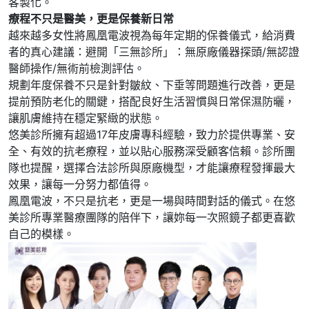
客製化。
療程不只是醫美，更是保養新日常
越來越多女性將鳳凰電波視為每年定期的保養儀式，給消費
者的真心建議：避開「三無診所」：無原廠儀器探頭/無認證
醫師操作/無術前檢測評估。
規劃年度保養不只是針對皺紋、下垂等問題進行改善，更是
提前預防老化的關鍵，搭配良好生活習慣與日常保濕防曬，
讓肌膚維持在穩定緊緻的狀態。
悠美診所擁有超過17年皮膚專科經驗，致力於提供專業、安
全、有效的抗老療程，並以貼心服務深受顧客信賴。診所團
隊也提醒，選擇合法診所與原廠機型，才能讓療程發揮最大
效果，讓每一分努力都值得。
鳳凰電波，不只是抗老，更是一場與時間對話的儀式。在悠
美診所專業醫療團隊的陪伴下，讓妳每一次照鏡子都更喜歡
自己的模樣。