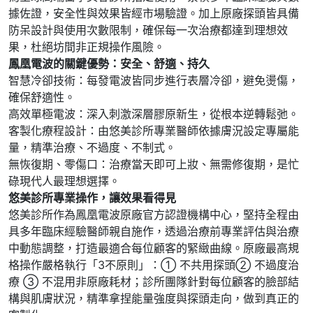
據佐證，安全性與效果皆經市場驗證。加上原廠探頭皆具備
防呆設計與使用次數限制，確保每一次治療都達到理想效
果，杜絕坊間非正規操作風險。
鳳凰電波的關鍵優勢：安全、舒適、持久
智慧冷卻技術：每發電波皆同步進行表層冷卻，避免燙傷，
確保舒適性。
高效單極電波：深入刺激深層膠原新生，從根本逆轉鬆弛。
客製化療程設計：由悠美診所專業醫師依據膚況設定專屬能
量，精準治療、不過度、不制式。
無恢復期、零傷口：治療當天即可上妝、無需修復期，是忙
碌現代人最理想選擇。
悠美診所專業操作，讓效果看得見
悠美診所作為鳳凰電波原廠官方認證機構中心，堅持全程由
具多年臨床經驗醫師親自施作，透過治療前專業評估與治療
中動態調整，打造最適合每位顧客的緊緻曲線。原廠最高規
格操作嚴格執行「3不原則」：① 不共用探頭② 不過度治
療 ③ 不混用非原廠耗材；診所團隊針對每位顧客的臉部結
構與肌膚狀況，精準拿捏能量強度與探頭走向，做到真正的