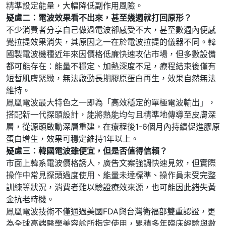
精準設定能量，大幅降低副作用風險。
疑慮二：電波效果看不出來，甚至幾週就打回原形？
不少消費者分享自己做過電波卻感受不大，甚至數週內便感
覺拉提效果消失，其原因之一在於電波拉提的儀器不同。韓
國製電波機種近年來因價格低廉快速攻佔市場，但多數設備
都可能存在：能量不穩定、加熱深度不足，療程結束後僅有
短暫肌膚緊緻，無法啟動長期膠原蛋白再生，效果自然無法
維持。
鳳凰電波最大特色之一即為「高效穩定的單極電波輸出」，
搭配新一代探頭設計，能將熱能均勻且精準地傳導至皮膚深
層，從源頭啟動深層重建，在療程後1-6個月內持續促進膠原
蛋白增生，效果可穩定維持1年以上。
疑慮三：韓國電波雖便宜，但是否值得信賴？
市面上韓系電波價格誘人，廣告文案強調快速見效，但實際
操作中常見探頭過度使用、能量未達標準、操作員未受完整
訓練等狀況，消費者難以驗證療效來源，也可能因此錯失黃
金抗老時機。
鳳凰電波技術不僅通過美國FDA與台灣衛福部雙重認證，更
為全球高端醫學美容診所指定使用，累積多年臨床經驗與數