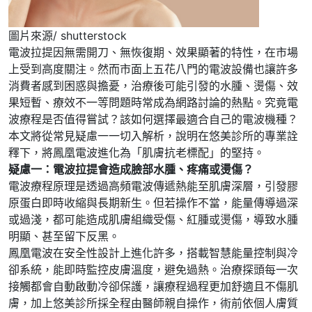
圖片來源/ shutterstock
電波拉提因無需開刀、無恢復期、效果顯著的特性，在市場
上受到高度關注。然而市面上五花八門的電波設備也讓許多
消費者感到困惑與擔憂，治療後可能引發的水腫、燙傷、效
果短暫、療效不一等問題時常成為網路討論的熱點。究竟電
波療程是否值得嘗試？該如何選擇最適合自己的電波機種？
本文將從常見疑慮一一切入解析，說明在悠美診所的專業詮
釋下，將鳳凰電波進化為「肌膚抗老標配」的堅持。
疑慮一：電波拉提會造成臉部水腫、疼痛或燙傷？
電波療程原理是透過高頻電波傳遞熱能至肌膚深層，引發膠
原蛋白即時收縮與長期新生。但若操作不當，能量傳導過深
或過淺，都可能造成肌膚組織受傷、紅腫或燙傷，導致水腫
明顯、甚至留下反黑。
鳳凰電波在安全性設計上進化許多，搭載智慧能量控制與冷
卻系統，能即時監控皮膚溫度，避免過熱。治療探頭每一次
接觸都會自動啟動冷卻保護，讓療程過程更加舒適且不傷肌
膚，加上悠美診所採全程由醫師親自操作，術前依個人膚質