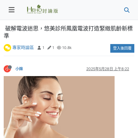
破解電波迷思，悠美診所鳳凰電波打造緊緻肌齡新標
準
專家時論區
1
1
10.8k
登入後回覆
小
小妹
2025年5月28日 上午8:22