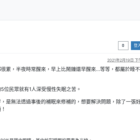
登
2021年2月19日 下午
都很累，半夜時常醒來，早上比鬧鐘還早醒來…等等，都屬於睡
5位民眾就有1人深受慢性失眠之苦。
害，是無法透過事後的補眠來修補的，想要解決問題，除了一張
須！