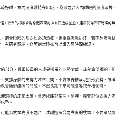
較好睡，室內濕度維持在50度，為最適合人類睡眠的濕度環境
為輕，較重的棉被會對身體表面的微血管造成壓迫，連帶使得睡著時候的
水，適合睡眠的睡衣也必須透氣，更重視吸濕排汗，若不夠吸濕
冷，有研究顯示，穿著適當睡衣可以讓入睡時間縮短。
幹的部分，體重較重的人或是選擇的床墊太軟，床墊會明顯的下
墊，支撐身體的支撐力才會足夠，不會讓脊椎呈現拱形姿勢，讓
助改善腰部酸痛的問題，不然長期下來可能會導致脊椎側彎～
或使選擇的床墊太硬，會造成腰部空洞，肩胛、腰臀部位支撐力
膠床墊。
有可能為枕頭高度不適合，建議選擇合適高度的枕頭！不要讓頭