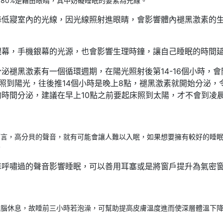
80%是藉由眼睛，其中妨礙睡眠的要素為光線。
降低寢室內的光線，因光線照射進眼睛，會影響體內褪黑激素的
銀幕，手機銀幕的光源，也會影響生理時鐘，讓自己睡眠的時間
泌褪黑激素有一個循環週期，在陽光照射後第14-16個小時，會
照到陽光，往後推14個小時是晚上8點，褪黑激素就開始分泌，
時間分泌，建議在早上10點之前要起床照到太陽，才不會到凌
而言，高分貝的聲音，就有可能會讓人難以入眠，如果想要擁有較好的睡
～
車呼嘯過的聲音影響睡眠，可以善用耳塞或是將窗戶提升為氣密
大腦休息，故睡前三小時若泡澡，可幫助提高皮膚溫度進而使深層體溫下