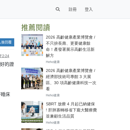
註冊
登入
推薦閱讀
入後回覆
2:24
不好的證
好睡床