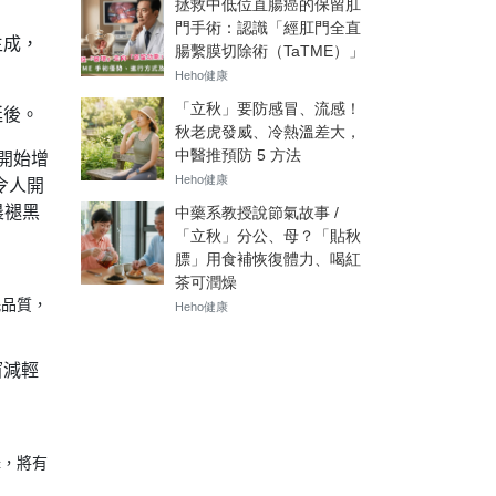
生成，
延後。
開始增
令人開
晨褪黑
眠品質，
窗減輕
降，將有