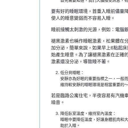
首先需要知道，我們大腦接受訊息，有
要有好的睡眠環境，首重入睡前儘量
使人的睡意變弱而不容易入睡。
睡前接觸太刺激的光源，例如：電腦
褪黑激素也稱作睡眠激素，松果體在分
加分泌，簡單來說，如果早上6點起床
始產生睡意。為了讓褪黑激素在正確的
激素還沒分泌，導致睡不著。
低分貝睡眠：
安靜亦為好眠的重要指標之一，一般
維持較安靜的睡眠環境是相當重要的
若是臨路公寓住宅，半夜容易有汽機
噪音。
降低臥室溫度，維持室內溫度：
睡眠中要降低溫度，好讓身體肌肉和
助於入睡。