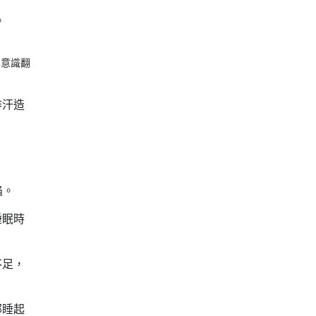
。
無意識翻
排汗造
陷。
睡眠時
不足，
部睡起