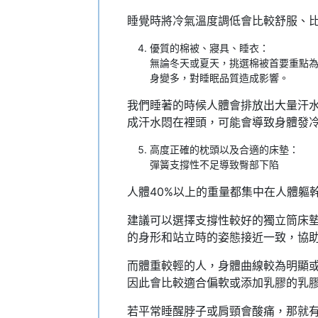
睡覺時將冷氣溫度調低會比較舒服、比
優質的棉被、寢具、睡衣：
無論冬天或夏天，挑選棉被首要重點
身變多，對睡眠品質造成影響。
我們睡著的時候人體會排放出大量汗
成汗水悶在裡頭，可能會導致身體發
高度正確的枕頭以及合適的床墊：
彈簧支撐性不足導致臀部下陷
人體40%以上的重量都集中在人體軀
建議可以選擇支撐性較好的獨立筒床
的身形和站立時的姿態接近一致，協
而體重較輕的人，身體曲線較為明顯
因此會比較適合偏軟或添加乳膠的乳
若平常睡醒脖子或肩頸會酸痛，那就