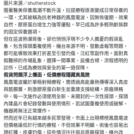
圖片來源／shutterstock
隨著醫美保養風潮不斷升溫，拉提療程逐漸變成日常保養的
一環，尤其被稱為抗老神器的鳳凰電波，因無恢復期、效果
自然、膠原蛋白增生力強等優點，早已成為許多輕熟齡族群
的固定保養選項。
但在這波熱潮背後，卻也悄悄浮現不少令人擔憂的假貨亂
象，包含探頭重複使用、機台來源不明、發數虛報等問題，
都可能導致效果打折甚至引發灼傷、泛紅等副作用。面對真
假難辨的市場亂象，選擇一間專業、設備合規、流程透明的
診所，已成為療效與安全的第一道保障。
假貨問題浮上檯面，低價療程隱藏高風險
鳳凰電波屬於單極射頻療程，需透過高能量熱傳導深入真皮
與筋膜層，刺激膠原蛋白新生並重建支撐結構。原廠規格
中，每一次施作必須使用全新、未開封的一次性探頭，探頭
內建晶片會紀錄發數與使用情形，若試圖重複使用或破解，
機器將無法正常運作。
然而近年已有越來越多民眾發現，市面上出現標榜鳳凰電波
但價格遠低於行情的療程，不但效果不明顯，術後也容易出
現紅腫、皮膚灼傷，這些情況往往與非原廠探頭、機台改