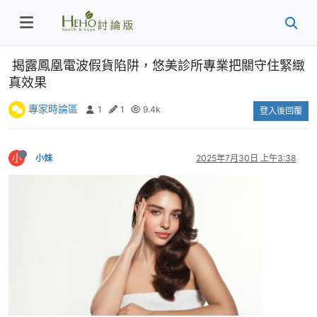
揭露鳳凰電波假貨陷阱，悠美診所專業把關守住緊緻
真效果
專家時論區
1
1
9.4k
登入後回覆
小
小妹
2025年7月30日 上午3:38