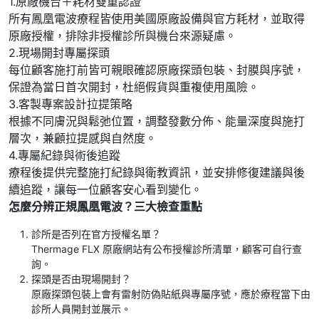
1.原廠機台＋耗材雙重認證
所有鳳凰電波療程皆使用美國原廠設備與官方耗材，並取得
原廠授權，排除非授權診所與機台來源疑慮。
2.現場開封專屬探頭
每位顧客施打前皆可親眼確認原廠探頭包裝、封膜與序號，
保證為當日首次開封，杜絕假貨與重複使用風險。
3.客製專案設計拉提策略
根據不同膚況與鬆弛位置，調整發數分佈、能量深度與施打
層次，兼顧拉提感與自然度。
4.專屬紀錄與術後追蹤
療程後提供完整施打紀錄與衛教資訊，並安排修復建議與後
續追蹤，讓每一位顧客安心看到變化。
怎麼分辨正規鳳凰電波？三大檢查重點
診所是否列在官方授權名單？
Thermage FLX 原廠網站有公布授權診所清單，顧客可自行查
詢。
探頭是否由現場開封？
原廠探頭包裝上會有雷射防偽貼紙與專屬序號，應於療程當下由
診所人員開封並展示。