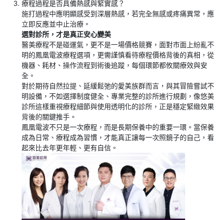
療程過程是否具備熱感與緊實感？
施打過程中應明顯感受到深層熱感，若完全無感或疼痛異常，應
立即反應並中止治療。
選對診所，才是真正安心變美
醫美療程不是碰運氣，更不是一場價格競賽，面對市面上紛亂不
明的鳳凰電波療程選項，更需謹慎看待療程價格背後的真相，從
機器、耗材、操作流程到術後追蹤，每個環節都攸關療效與安
全。
對於期待自然拉提、延緩鬆弛的愛美族群而言，與其冒險嘗試不
明設備，不如選擇制度健全、專業完整的診所進行規劃，像悠美
診所這樣重視療程細節與使用透明化的診所，正是穩定緊緻效果
背後的關鍵推手。
鳳凰電波不只是一次療程，而是長期保養中的重要一環。當保養
成為日常、療程成為習慣，才能真正讓每一次照鏡子的自己，看
起來比去年更年輕、更有自信。