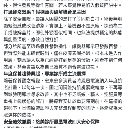
裝、假性發數等操作有關，若未察覺極易陷入假貨陷阱中。
打過卻沒效果？假探頭與破解機台是主因
除了安全風險，最讓人困擾的是打了等同於白打，術後無明
顯緊緻感或改善跡象，實際上，若機器不是原廠、探頭為二
手或破解晶片，即使外觀看似相同，也無法提供穩定的熱能
與能量深度，療效自然打折。
部分診所甚至透過假性發數操作，讓機器顯示已發數百發，
但實際熱能未確實輸出，僅在皮膚表層掃過，根本未進入作
用層，刻意讓人以為已經施打到足夠的發數，卻看不到任何
效果，甚至會誤以為自己體質不適合電波拉提。
年度保養趨勢興起，專業診所成主流選擇
隨著保養觀念轉變，愈來愈多消費者將鳳凰電波納入年度抗
老計畫，以每年一次、固定間隔維持肌膚緊緻輪廓，不再等
到鬆弛明顯才尋求改善，其中也不乏新娘、藝人、空服員等
重視上鏡狀態的族群，將療程安排於重要時刻前，在這樣的
趨勢下，具備原廠認證與完整流程制度的診所，逐漸成為大
眾選擇的依據。
安全療效兼顧：悠美診所鳳凰電波四大安心保障