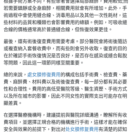
根據手術方案不同，有些患者會選擇局部麻醉，費用較低;而
若需要鎮靜或全身麻醉，相關費用就會有所增加。此外，手
術過程中會使用縫合線、消毒用品以及其他一次性耗材，這
些材料的品質和種類也會影響費用的總額。例如，可吸收縫
合線的價格通常高於普通縫合線，但恢復效果更佳。
最後，還有術後復查費用需要考慮。部分醫院會將術後隨訪
或複查納入套餐收費中，而有些則會另外收取。復查的目的
在於確認手術恢復情況是否良好，是否存在感染或縫合鬆脫
等問題，因此這一環節同樣至關重要。
總的來說，
處女膜修復費用
的構成包括手術費、檢查費、藥
費、麻醉費、材料費以及術後復查費，每一部分都有其必要
性和合理性。費用的高低受醫院等級、醫生資歷、手術方式
以及所在城市的影響，因此不同女性的實際支出可能存在明
顯差異。
在選擇醫療機構時，建議提前與醫院詳細溝通，瞭解所有收
費項目，並選擇正規合格的機構進行手術，這樣才能在確保
安全與效果的前提下，對出对
处女膜修复費用
有清楚的認知