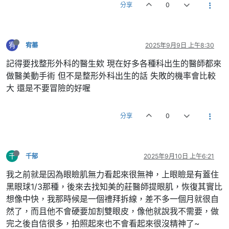
分享
0
宥
宥蓁
2025年9月9日 上午8:30
記得要找整形外科的醫生欸 現在好多各種科出生的醫師都來
做醫美動手術 但不是整形外科出生的話 失敗的機率會比較
大 還是不要冒險的好喔
分享
0
千
千郁
2025年9月10日 上午6:21
我之前就是因為眼瞼肌無力看起來很無神，上眼瞼是有蓋住
黑眼球1/3那種，後來去找知美的莊醫師提眼肌，恢復其實比
想像中快，我那時候是一個禮拜拆線，差不多一個月就很自
然了，而且他不會硬要加割雙眼皮，像他就說我不需要，做
完之後自信很多，拍照起來也不會看起來很沒精神了~