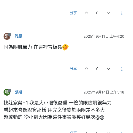
分享
0
雅
雅雯
2025年9月11日 上午4:20
同為眼肌無力 在這裡置板凳
分享
0
張
張期
2025年9月14日 上午5:18
找莊家榮+1 我是大小眼很嚴重 一邊的眼瞼肌很無力
看起來會像脫窗那樣 用完之後終於兩眼差不多大
超感動的 從小到大因為這件事被嘲笑好幾次@@