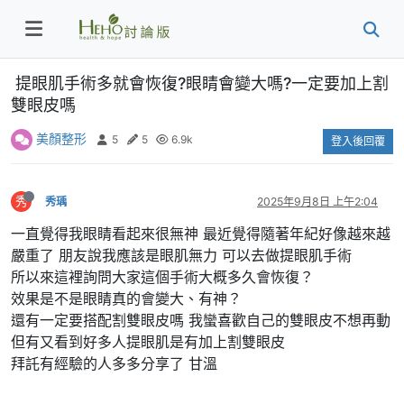
提眼肌手術多就會恢復?眼睛會變大嗎?一定要加上割
雙眼皮嗎
美顏整形
5
5
6.9k
登入後回覆
秀
秀瑀
2025年9月8日 上午2:04
一直覺得我眼睛看起來很無神 最近覺得隨著年紀好像越來越
嚴重了 朋友說我應該是眼肌無力 可以去做提眼肌手術
所以來這裡詢問大家這個手術大概多久會恢復？
效果是不是眼睛真的會變大、有神？
還有一定要搭配割雙眼皮嗎 我蠻喜歡自己的雙眼皮不想再動
但有又看到好多人提眼肌是有加上割雙眼皮
拜託有經驗的人多多分享了 甘溫