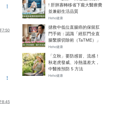
7:50
8:45