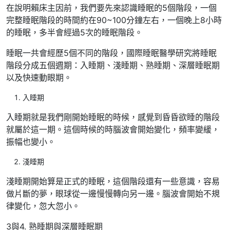
在說明賴床主因前，我們要先來認識睡眠的5個階段，一個
完整睡眠階段的時間約在90~100分鐘左右，一個晚上8小時
的睡眠，多半會經過5次的睡眠階段。
睡眠一共會經歷5個不同的階段，國際睡眠醫學研究將睡眠
階段分成五個週期：入睡期、淺睡期、熟睡期、深層睡眠期
以及快速動眼期。
入睡期
入睡期就是我們剛開始睡眠的時候，感覺到昏昏欲睡的階段
就屬於這一期。這個時候的時腦波會開始變化，頻率變緩，
振幅也變小。
淺睡期
淺睡期開始算是正式的睡眠，這個階段還有一些意識，容易
做片斷的夢，眼球從一邊慢慢轉向另一邊。腦波會開始不規
律變化，忽大忽小。
3與4. 熟睡期與深層睡眠期