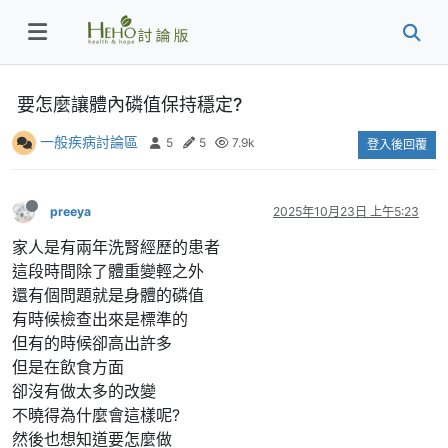
要怎麼讓體內磷值保持穩定?
一般疾病討論區
5
5
7.9k
登入後回覆
preeya
2025年10月23日 上午5:23
家人是有兩年洗腎經歷的患者
這段時間除了體重變輕之外
還有個問題就是身體的磷值
有時候檢查出來是標準的
但有的時候卻高出許多
但是在飲食方面
卻沒有做太多的改變
不曉得為什麼會這樣呢?
然後也想知道要怎麼做