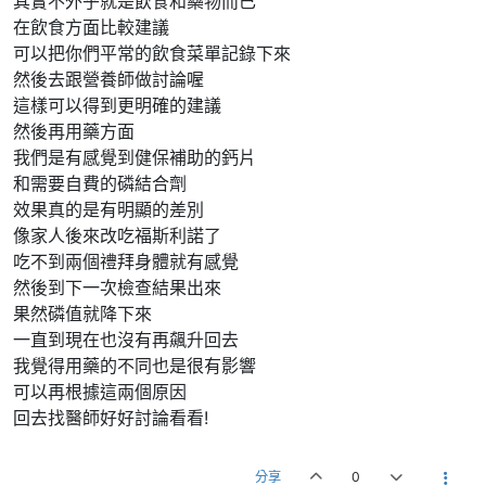
其實不外乎就是飲食和藥物而已
在飲食方面比較建議
可以把你們平常的飲食菜單記錄下來
然後去跟營養師做討論喔
這樣可以得到更明確的建議
然後再用藥方面
我們是有感覺到健保補助的鈣片
和需要自費的磷結合劑
效果真的是有明顯的差別
像家人後來改吃福斯利諾了
吃不到兩個禮拜身體就有感覺
然後到下一次檢查結果出來
果然磷值就降下來
一直到現在也沒有再飆升回去
我覺得用藥的不同也是很有影響
可以再根據這兩個原因
回去找醫師好好討論看看!
分享
0